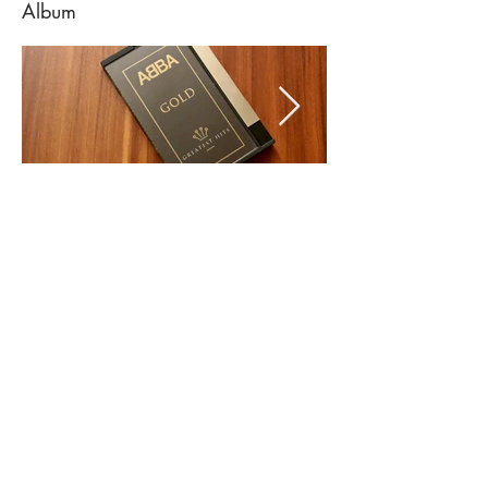
Album
Piano Sonatas Beethoven Vladimir
Ashkenazy DCC Album